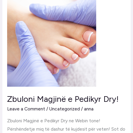
Zbuloni
Magjinë
e
Pedikyr
Dry!
Zbuloni Magjinë e Pedikyr Dry!
Leave a Comment
/
Uncategorized
/
anna
Zbuloni Magjinë e Pedikyr Dry ne Webin tone!
Përshëndetje miq të dashur të kujdesit për veten! Sot do