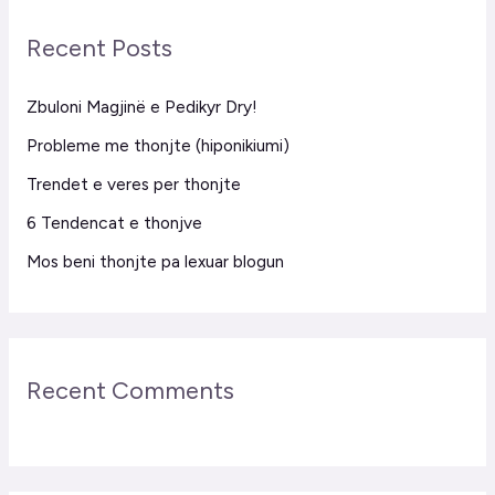
r
Recent Posts
c
h
Zbuloni Magjinë e Pedikyr Dry!
f
Probleme me thonjte (hiponikiumi)
o
Trendet e veres per thonjte
r
6 Tendencat e thonjve
:
Mos beni thonjte pa lexuar blogun
Recent Comments