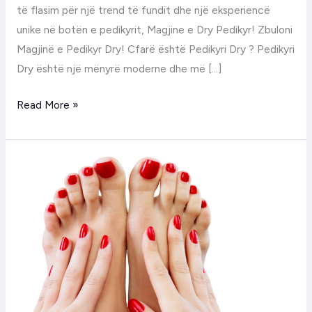
të flasim për një trend të fundit dhe një eksperiencë
unike në botën e pedikyrit, Magjine e Dry Pedikyr! Zbuloni
Magjinë e Pedikyr Dry! Cfarë është Pedikyri Dry ? Pedikyri
Dry është një mënyrë moderne dhe më […]
Read More »
Kujdesi
i
thonjve
para
manikyrit