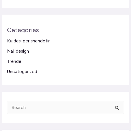
Categories
Kujdesi per shendetin
Nail design
Trende
Uncategorized
S
e
a