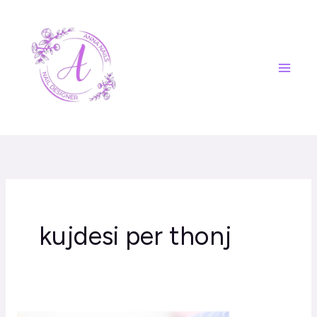
Skip
to
content
kujdesi per thonj