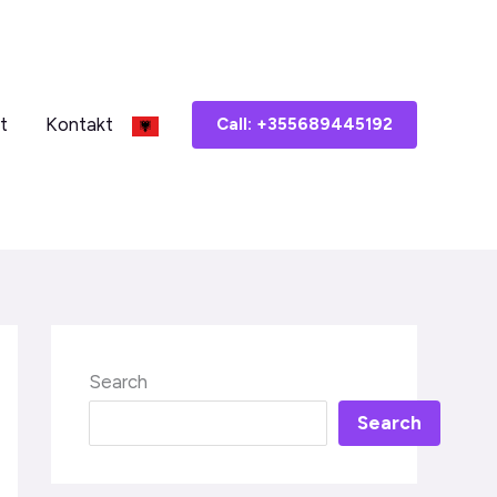
t
Kontakt
Call: +355689445192
Search
Search