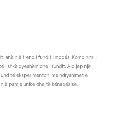
anë një trend i fundit i modës. Kombinimi i
ë i shkëlqyeshëm dhe i fundit. Ajo jep një
Mund të eksperimentoni me ndryshimet e
r një pamje unike dhe të kënaqësisë.