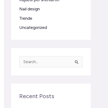
Nail design
Trende
Uncategorized
S
e
a
r
Recent Posts
c
h