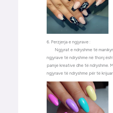
6. Perzjerja e ngjyrave :
Ngjyrat e ndryshme të manikyrit j
ngjyrave të ndryshme në thonj ësht
pamje kreative dhe të ndryshme. 
ngjyrave të ndryshme për të krijua