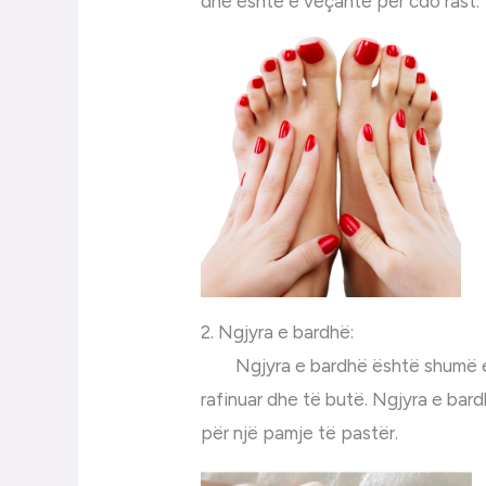
dhe është e veçantë për cdo rast.
2. Ngjyra e bardhë:
Ngjyra e bardhë është shumë e n
rafinuar dhe të butë. Ngjyra e bar
për një pamje të pastër.