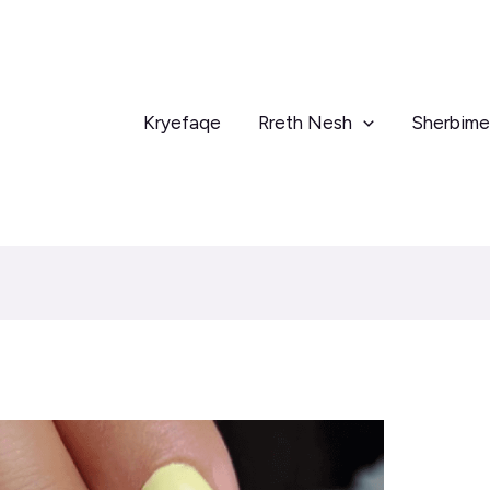
Kryefaqe
Rreth Nesh
Sherbime