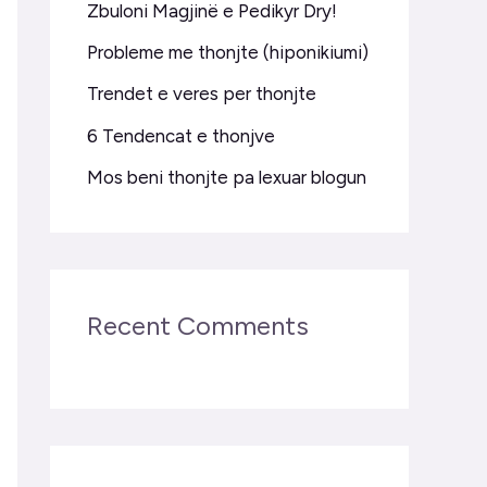
Zbuloni Magjinë e Pedikyr Dry!
f
Probleme me thonjte (hiponikiumi)
o
r
Trendet e veres per thonjte
:
6 Tendencat e thonjve
Mos beni thonjte pa lexuar blogun
Recent Comments