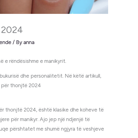
ë 2024
rende
/ By
anna
ë e rëndësishme e manikyrit.
bukurisë dhe personalitetit. Në këtë artikull,
t për thonjtë 2024
r thonjtë 2024, është klasike dhe koheve të
jere për manikyr. Ajo jep një ndjenjë të
kuqe përshtatet me shumë ngjyra të veshjeve