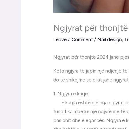
Ngjyrat për thonjt
Leave a Comment
/
Nail design
,
T
Ngjyrat për thonjtë 2024 jane pjes
Keto ngjyra të japin një ndjenjë të 
do të shikojme se cilat jane ngjyra
1. Ngjyra e kuqe:
E kuqja është një nga ngjyrat pë
fundit ka mbetur një ngjyrë me të g
pasionit dhe elegancës. Ngjyra e 