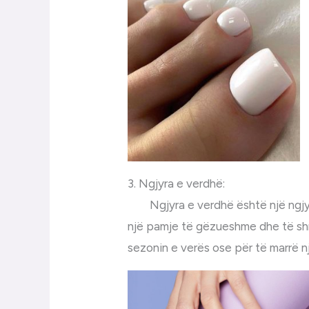
3. Ngjyra e verdhë:
Ngjyra e verdhë është një ngjyrë
një pamje të gëzueshme dhe të shn
sezonin e verës ose për të marrë nj