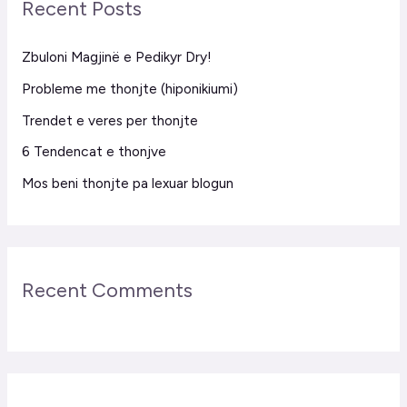
Recent Posts
c
h
Zbuloni Magjinë e Pedikyr Dry!
f
Probleme me thonjte (hiponikiumi)
o
Trendet e veres per thonjte
r
6 Tendencat e thonjve
:
Mos beni thonjte pa lexuar blogun
Recent Comments