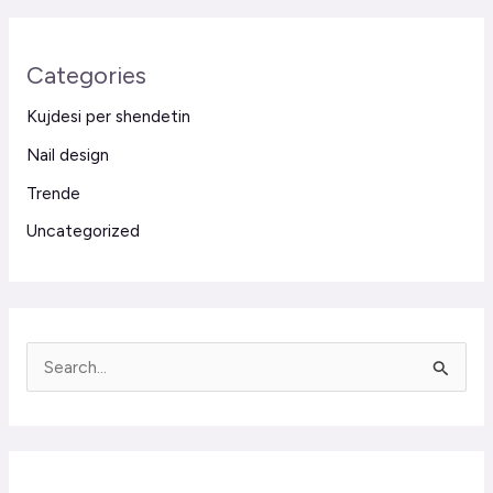
Categories
Kujdesi per shendetin
Nail design
Trende
Uncategorized
S
e
a
r